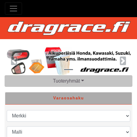
Previous
Next
Tuoteryhmät
Varaosahaku