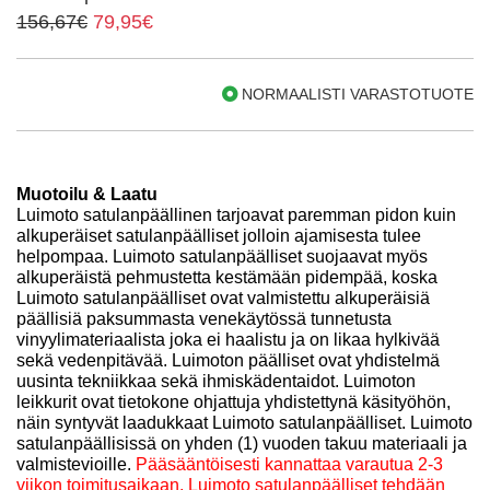
156,67€
79,95€
NORMAALISTI VARASTOTUOTE
Muotoilu & Laatu
Luimoto satulanpäällinen tarjoavat paremman pidon kuin
alkuperäiset satulanpäälliset jolloin ajamisesta tulee
helpompaa. Luimoto satulanpäälliset suojaavat myös
alkuperäistä pehmustetta kestämään pidempää, koska
Luimoto satulanpäälliset ovat valmistettu alkuperäisiä
päällisiä paksummasta venekäytössä tunnetusta
vinyylimateriaalista joka ei haalistu ja on likaa hylkivää
sekä vedenpitävää.
Luimoton päälliset ovat yhdistelmä
uusinta tekniikkaa sekä ihmiskädentaidot. Luimoton
leikkurit ovat tietokone ohjattuja yhdistettynä käsityöhön,
näin syntyvät laadukkaat Luimoto satulanpäälliset.
Luimoto
satulanpäällisissä on yhden (1) vuoden takuu materiaali ja
valmistevioille.
Pääsääntöisesti kannattaa varautua 2-3
viikon toimitusaikaan, Luimoto satulanpäälliset tehdään