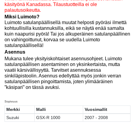
käsityönä Kanadassa. Tilaustuotteilla ei ole
palautusoikeutta.
Miksi Luimoto?
Luimoto satulanpäällisellä muutat helposti pyöräsi ilmettä
kohtuullisilla kustannuksilla, eikä se näytä enää samalta
kuin naapurisi pyörä! Tai jos alkuperäinen satulanpäällinen
on vahingoittunut, korvaa se uudella Luimoto
satulanpäällisellä!
Asennus
Mukana tulee yksityiskohtaiset asennusohjeet. Luimoto
satulanpäällisen asentaminen on yksinkertaista, mutta
vaatii kärsivällisyyttä. Tarvitset asennuksessa
sinkiläpistoolin. Asennus edellyttää myös jonkin verran
satulanpäällisen pingoittamista, joten ylimääräinen
”käsipari” on tässä avuksi.
Sopivuus
Merkki
Malli
Vuosimallit
Suzuki
GSX-R 1000
2007 - 2008