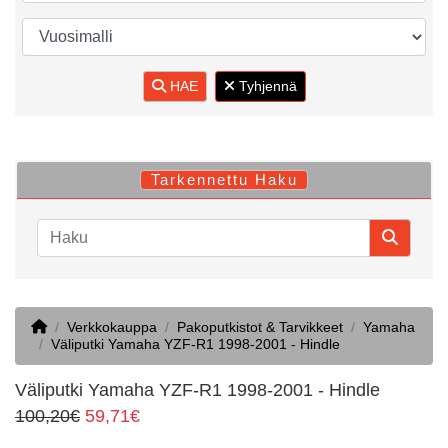
HAE
Tyhjennä
Tarkennettu Haku
Home
Verkkokauppa
Pakoputkistot & Tarvikkeet
Yamaha
Väliputki Yamaha YZF-R1 1998-2001 - Hindle
Väliputki Yamaha YZF-R1 1998-2001 - Hindle
100,20€
59,71€