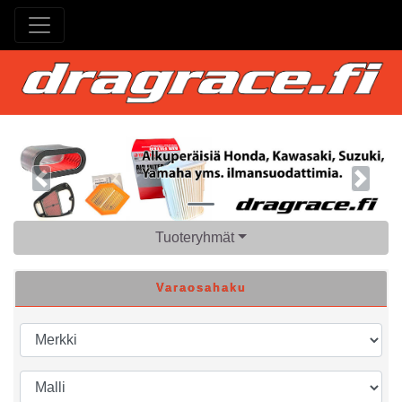
Previous
Next
Tuoteryhmät
Varaosahaku