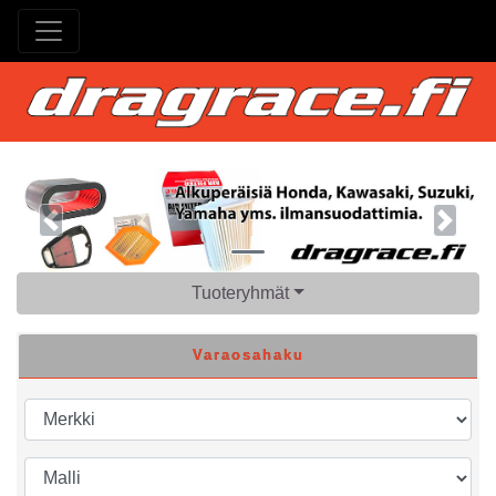
Previous
Next
Tuoteryhmät
Varaosahaku