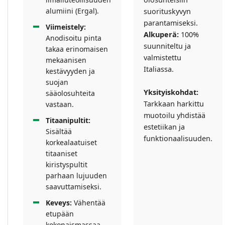
alumiini (Ergal).
suorituskyvyn
parantamiseksi.
Viimeistely:
Alkuperä:
100%
Anodisoitu pinta
suunniteltu ja
takaa erinomaisen
valmistettu
mekaanisen
Italiassa.
kestävyyden ja
suojan
Yksityiskohdat:
sääolosuhteita
Tarkkaan harkittu
vastaan.
muotoilu yhdistää
Titaanipultit:
estetiikan ja
Sisältää
funktionaalisuuden.
korkealaatuiset
titaaniset
kiristyspultit
parhaan lujuuden
saavuttamiseksi.
Keveys:
Vähentää
etupään
kokonaismassaa