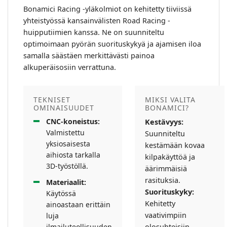
Bonamici Racing -yläkolmiot on kehitetty tiiviissä
yhteistyössä kansainvälisten Road Racing -
huipputiimien kanssa. Ne on suunniteltu
optimoimaan pyörän suorituskykyä ja ajamisen iloa
samalla säästäen merkittävästi painoa
alkuperäisosiin verrattuna.
TEKNISET
MIKSI VALITA
OMINAISUUDET
BONAMICI?
CNC-koneistus:
Kestävyys:
Valmistettu
Suunniteltu
yksiosaisesta
kestämään kovaa
aihiosta tarkalla
kilpakäyttöä ja
3D-työstöllä.
äärimmäisiä
rasituksia.
Materiaalit:
Suorituskyky:
Käytössä
Kehitetty
ainoastaan erittäin
vaativimpiin
luja
ilmailuteollisuuden
olosuhteisiin