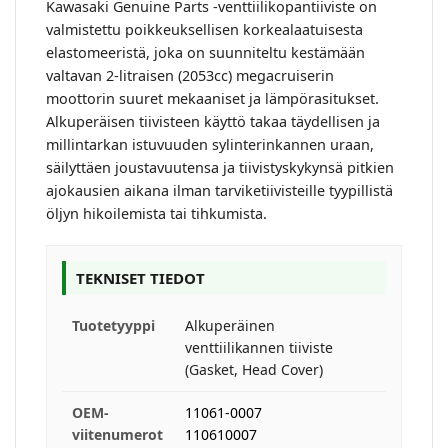
Kawasaki Genuine Parts -venttiilikopantiiviste on
valmistettu poikkeuksellisen korkealaatuisesta
elastomeeristä, joka on suunniteltu kestämään
valtavan 2-litraisen (2053cc) megacruiserin
moottorin suuret mekaaniset ja lämpörasitukset.
Alkuperäisen tiivisteen käyttö takaa täydellisen ja
millintarkan istuvuuden sylinterinkannen uraan,
säilyttäen joustavuutensa ja tiivistyskykynsä pitkien
ajokausien aikana ilman tarviketiivisteille tyypillistä
öljyn hikoilemista tai tihkumista.
TEKNISET TIEDOT
Tuotetyyppi
Alkuperäinen
venttiilikannen tiiviste
(Gasket, Head Cover)
OEM-
11061-0007
viitenumerot
110610007