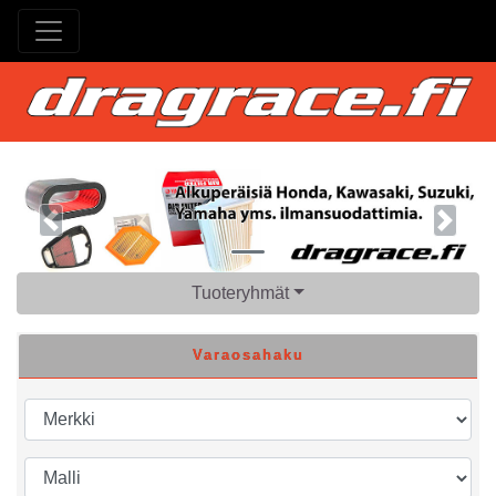
Previous
Next
Tuoteryhmät
Varaosahaku