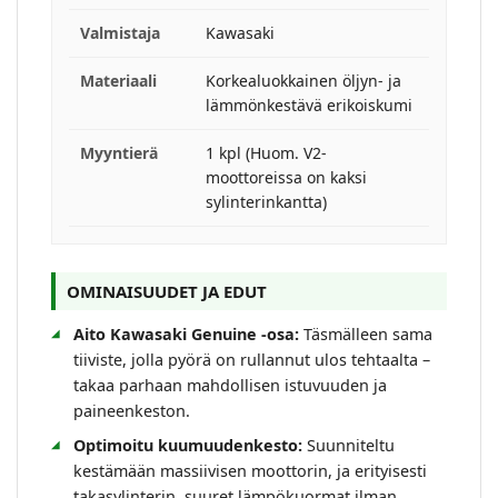
Valmistaja
Kawasaki
Materiaali
Korkealuokkainen öljyn- ja
lämmönkestävä erikoiskumi
Myyntierä
1 kpl (Huom. V2-
moottoreissa on kaksi
sylinterinkantta)
OMINAISUUDET JA EDUT
Aito Kawasaki Genuine -osa:
Täsmälleen sama
tiiviste, jolla pyörä on rullannut ulos tehtaalta –
takaa parhaan mahdollisen istuvuuden ja
paineenkeston.
Optimoitu kuumuudenkesto:
Suunniteltu
kestämään massiivisen moottorin, ja erityisesti
takasylinterin, suuret lämpökuormat ilman