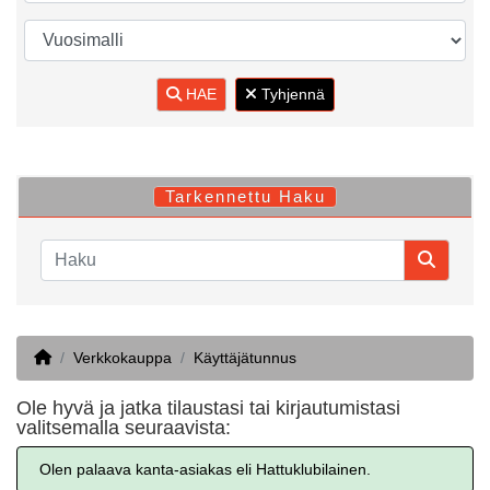
HAE
Tyhjennä
Tarkennettu Haku
Home
Verkkokauppa
Käyttäjätunnus
Ole hyvä ja jatka tilaustasi tai kirjautumistasi
valitsemalla seuraavista:
Olen palaava kanta-asiakas eli Hattuklubilainen.