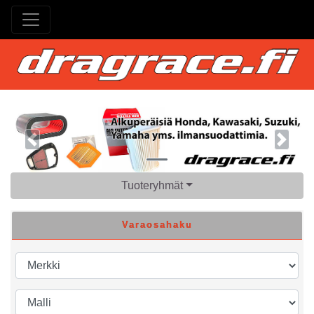
Previous
Next
Tuoteryhmät
Varaosahaku