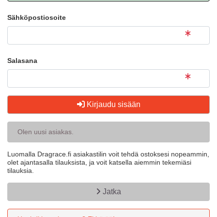
Sähköpostiosoite
Salasana
Kirjaudu sisään
Olen uusi asiakas.
Luomalla Dragrace.fi asiakastilin voit tehdä ostoksesi nopeammin,
olet ajantasalla tilauksista, ja voit katsella aiemmin tekemiäsi
tilauksia.
Jatka