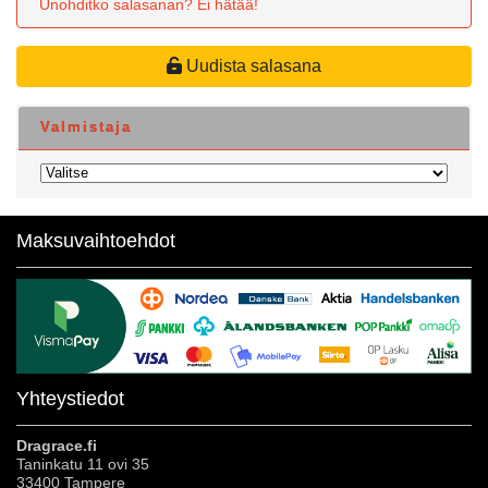
Unohditko salasanan? Ei hätää!
Uudista salasana
Valmistaja
Maksuvaihtoehdot
Yhteystiedot
Dragrace.fi
Taninkatu 11 ovi 35
33400 Tampere