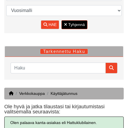
HAE
Tyhjennä
Tarkennettu Haku
Home
Verkkokauppa
Käyttäjätunnus
Ole hyvä ja jatka tilaustasi tai kirjautumistasi
valitsemalla seuraavista:
Olen palaava kanta-asiakas eli Hattuklubilainen.