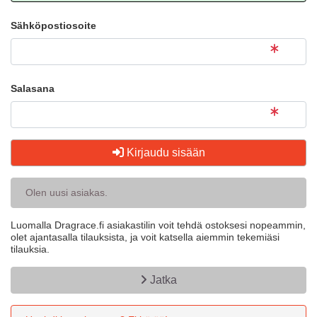
Sähköpostiosoite
Salasana
Kirjaudu sisään
Olen uusi asiakas.
Luomalla Dragrace.fi asiakastilin voit tehdä ostoksesi nopeammin,
olet ajantasalla tilauksista, ja voit katsella aiemmin tekemiäsi
tilauksia.
Jatka