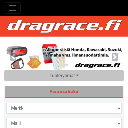
Previous
Next
Tuoteryhmät
Varaosahaku