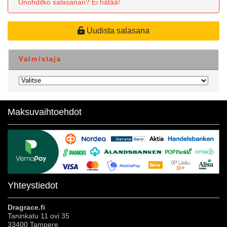
Unohditko salasanan? Ei hätää!
Uudista salasana
Valmistaja
Maksuvaihtoehdot
Yhteystiedot
Dragrace.fi
Taninkatu 11 ovi 35
33400 Tampere