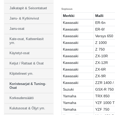
Jalkatapit & Seisontatuet
Sopivuus
Merkki
Malli
Jarru- & Kytkinvivut
Kawasaki
ER-6n
Jarru-osat
Kawasaki
ER-6f
Kawasaki
Versys 650
Kate-osat, Katteenlasit
Kawasaki
Z 1000
ym.
Kawasaki
Z 750
Käytetyt-osat
Kawasaki
ZX-10R
Kawasaki
ZX-12R
Ketjut / Rattaat & Osat
Kawasaki
ZX-6R
Kilpitelineet ym.
Kawasaki
ZX-9R
Kawasaki
ZZR 1400 /
Koristesarjat & Tuning-
Osat
Suzuki
GSX-R 750
Yamaha
TRX 850
Korkeudensäätö
Yamaha
YZF 1000 T
Kulutusosat & Öljyt ym.
Yamaha
YZF 750