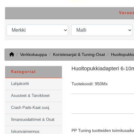
Varao
Home
Verkkokauppa
Koristesarjat & Tuning-Osat
Huoltopukki
Huoltopukkiadapteri 6-10
Kategoriat
Tuotekoodi: 950Mx
Lahjakortti
Asusteet & Tarvikkeet
Crash Pads-Kaat.suoj.
Ilmansuodattimet & Osat
PP Tuning tuotteiden toimitusaika
Iskunvaimennus