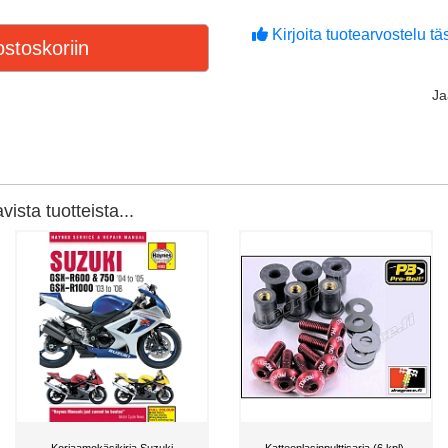
Kirjoita tuotearvostelu täs
stoskoriin
J
ista tuotteista...
Korjaamokäsikirja Suzuki
Katteenlasinpulttisarja (6 kpl),