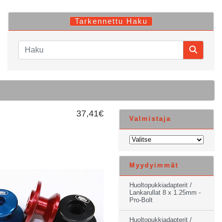
Tarkennettu Haku
37,41€
Valmistaja
Myydyimmät
Huoltopukkiadapterit /
Lankarullat 8 x 1.25mm -
Pro-Bolt
Huoltopukkiadapterit /