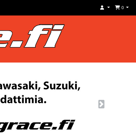
0
Next