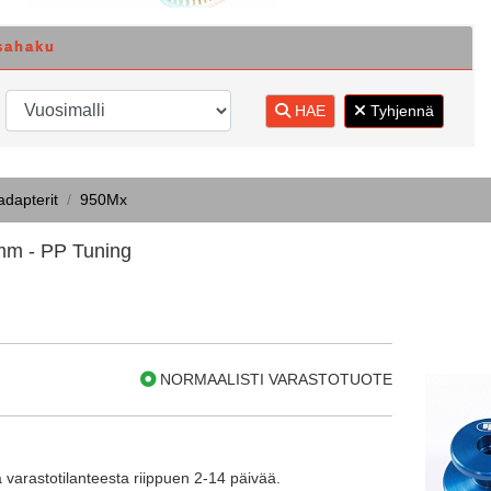
sahaku
HAE
Tyhjennä
adapterit
950Mx
mm - PP Tuning
NORMAALISTI VARASTOTUOTE
 varastotilanteesta riippuen 2-14 päivää.