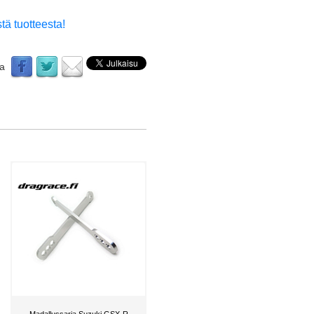
tä tuotteesta!
aa
Madallussarja Suzuki GSX-R