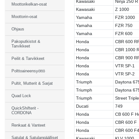
Kawasaki
Ninja 250 R
Moottorikelkan-osat
Kawasaki
Z 1000
Moottorin-osat
Yamaha
FZR 1000
Yamaha
FZR 750
Ohjaus
Yamaha
FZR 600
Honda
CBR 600 R
Pakoputkistot &
Tarvikkeet
Honda
CBR 1000 
Honda
CBR 900 R
Peilit & Tarvikkeet
Honda
VTR SP-1
Polttoaineensyöttö
Honda
VTR SP-2
Triumph
Daytona 67
Pultit, Mutterit & Sarjat
Triumph
Daytona 67
Quad Lock
Triumph
Street Triple
Ducati
749
QuickShifterit -
CORDONA
Honda
CB 600 F H
Honda
CBR 600 F
Renkaat & Vanteet
Honda
CBR 600 F4
Satulat & Satulanpäälliset
Kawasaki
KLV 1000