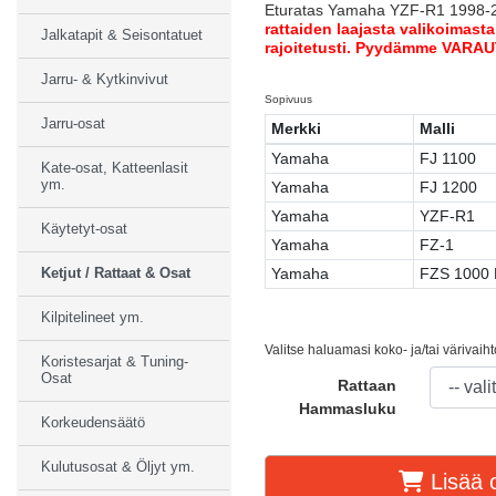
Eturatas Yamaha YZF-R1 1998-
rattaiden laajasta valikoimast
Jalkatapit & Seisontatuet
rajoitetusti. Pyydämme VARAU
Jarru- & Kytkinvivut
Sopivuus
Jarru-osat
Merkki
Malli
Yamaha
FJ 1100
Kate-osat, Katteenlasit
ym.
Yamaha
FJ 1200
Yamaha
YZF-R1
Käytetyt-osat
Yamaha
FZ-1
Yamaha
FZS 1000 
Ketjut / Rattaat & Osat
Kilpitelineet ym.
Valitse haluamasi koko- ja/tai värivaih
Koristesarjat & Tuning-
Osat
Rattaan
Hammasluku
Korkeudensäätö
Kulutusosat & Öljyt ym.
Lisää o