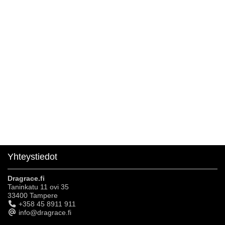
Yhteystiedot
Dragrace.fi
Taninkatu 11 ovi 35
33400 Tampere
+358 45 8911 911
info@dragrace.fi