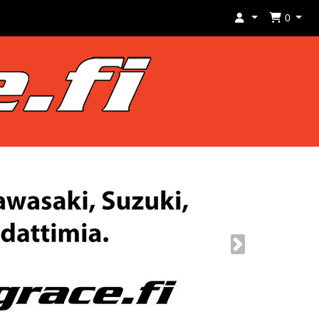
0
Next