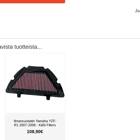
J
ista tuotteista...
Ilmansuodatin Yamaha YZF-
R1 2007-2008 - K&N Filters
108,90€