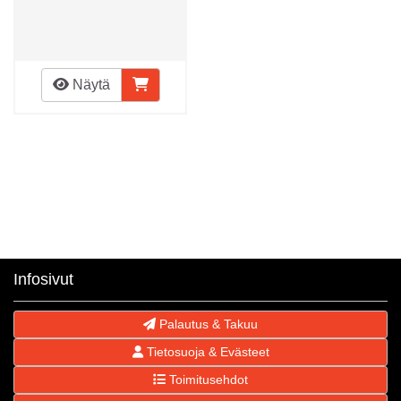
Näytä
Infosivut
Palautus & Takuu
Tietosuoja & Evästeet
Toimitusehdot