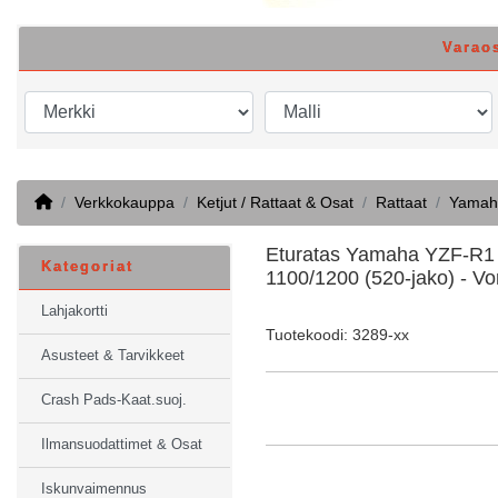
Varao
Home
Verkkokauppa
Ketjut / Rattaat & Osat
Rattaat
Yamah
Eturatas Yamaha YZF-R1 
Kategoriat
1100/1200 (520-jako) - Vo
Lahjakortti
Tuotekoodi: 3289-xx
Asusteet & Tarvikkeet
Crash Pads-Kaat.suoj.
Ilmansuodattimet & Osat
Iskunvaimennus