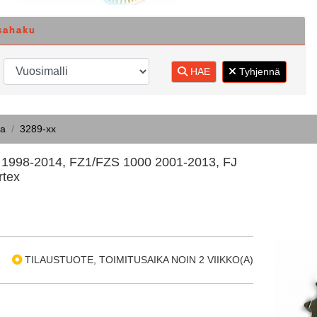
sahaku
HAE
Tyhjennä
a
3289-xx
1998-2014, FZ1/FZS 1000 2001-2013, FJ
rtex
TILAUSTUOTE, TOIMITUSAIKA NOIN 2 VIIKKO(A)