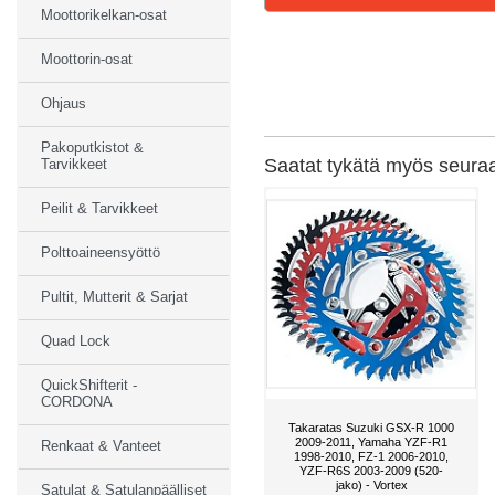
Moottorikelkan-osat
Moottorin-osat
Ohjaus
Pakoputkistot &
Saatat tykätä myös seuraav
Tarvikkeet
Peilit & Tarvikkeet
Polttoaineensyöttö
Pultit, Mutterit & Sarjat
Quad Lock
QuickShifterit -
CORDONA
Takaratas Suzuki GSX-R 1000
2009-2011, Yamaha YZF-R1
Renkaat & Vanteet
1998-2010, FZ-1 2006-2010,
YZF-R6S 2003-2009 (520-
jako) - Vortex
Satulat & Satulanpäälliset