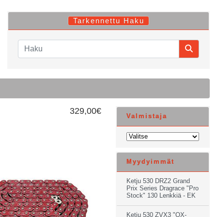
Tarkennettu Haku
329,00€
Valmistaja
Myydyimmät
Ketju 530 DRZ2 Grand
Prix Series Dragrace "Pro
Stock" 130 Lenkkiä - EK
Ketju 530 ZVX3 "QX-