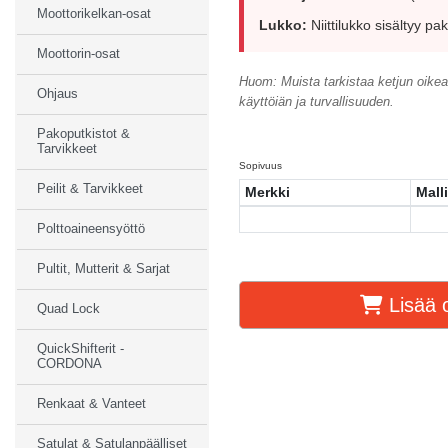
Moottorikelkan-osat
Lukko:
Niittilukko sisältyy p
Moottorin-osat
Huom: Muista tarkistaa ketjun oikea
Ohjaus
käyttöiän ja turvallisuuden.
Pakoputkistot &
Tarvikkeet
Sopivuus
Peilit & Tarvikkeet
Merkki
Malli
Polttoaineensyöttö
Pultit, Mutterit & Sarjat
Lisää o
Quad Lock
QuickShifterit -
CORDONA
Renkaat & Vanteet
Satulat & Satulanpäälliset