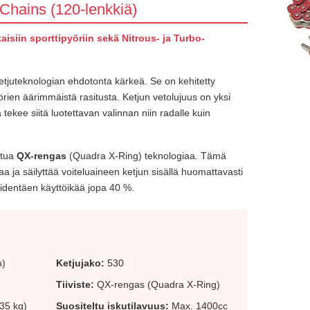
Chains (120-lenkkiä)
isiin sporttipyöriin sekä Nitrous- ja Turbo-
tjuteknologian ehdotonta kärkeä. Se on kehitetty
ien äärimmäistä rasitusta. Ketjun vetolujuus on yksi
ekee siitä luotettavan valinnan niin radalle kuin
itua
QX-rengas
(Quadra X-Ring) teknologiaa. Tämä
kaa ja säilyttää voiteluaineen ketjun sisällä huomattavasti
 pidentäen käyttöikää jopa 40 %.
n)
Ketjujako:
530
Tiiviste:
QX-rengas (Quadra X-Ring)
35 kg)
Suositeltu iskutilavuus:
Max. 1400cc