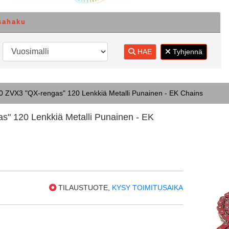
sahaku
HAE
Tyhjennä
0 ZVX3 "QX-rengas" 120 Lenkkiä Metalli Punainen - EK Chains
s" 120 Lenkkiä Metalli Punainen - EK
TILAUSTUOTE,
KYSY TOIMITUSAIKA