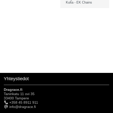
Kulta - EK Chains
Yhteystiedot
Dragrace.fi
Taninkatu 11 ovi 35
33400 Tampere
+358 45 8911 911
info@dragrace.fi