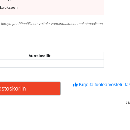
akkaukseen
 kireys ja säännöllinen voitelu varmistaaksesi maksimaalisen
Vuosimallit
-
Kirjoita tuotearvostelu täs
stoskoriin
J