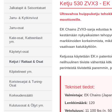
Ketju 530 ZVX3 - EK 
Jalkatapit & Seisontatuet
Ultravahva huippuketju tehokka
Jarru- & Kytkinvivut
moottoreille.
Jarru-osat
EK Chains ZVX3-sarja edustaa ke
kestämään nykyaikaisten tehopyör
Kate-osat, Katteenlasit
markkinoiden korkeimmista, mikä t
ym.
vaativaan katukäyttöön.
Käytetyt-osat
Ketjussa käytetään EK:n patento
Ketjut / Rattaat & Osat
nelihuulinen tiiviste vähentää kit
perinteistä tiivistettä paremmin,
Kilpitelineet ym.
Koristesarjat & Tuning-
Osat
Tekniset tiedot:
Valmistaja:
EK Chains (Japa
Korkeudensäätö
Lenkkimäärä:
120
Kulutusosat & Öljyt ym.
Vetolujuus:
11 100 lbs (n. 50