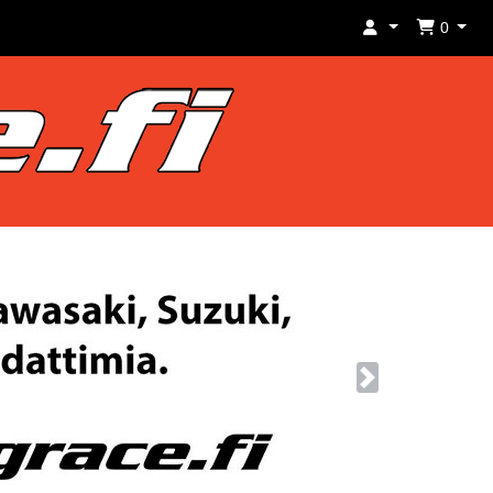
0
Next