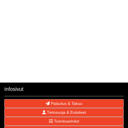
Infosivut
Palautus & Takuu
Tietosuoja & Evästeet
Toimitusehdot