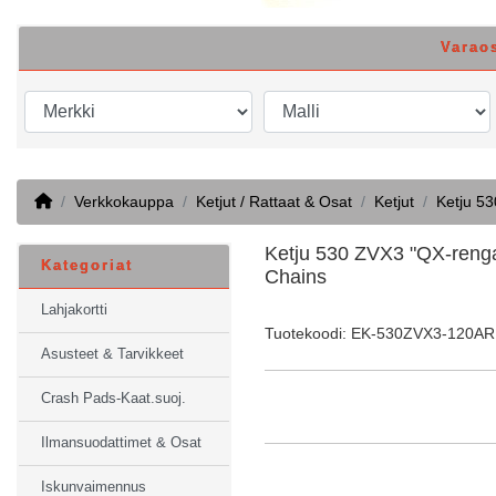
Varao
Home
Verkkokauppa
Ketjut / Rattaat & Osat
Ketjut
Ketju 53
Ketju 530 ZVX3 "QX-renga
Kategoriat
Chains
Lahjakortti
Tuotekoodi: EK-530ZVX3-120AR
Asusteet & Tarvikkeet
Crash Pads-Kaat.suoj.
Ilmansuodattimet & Osat
Iskunvaimennus