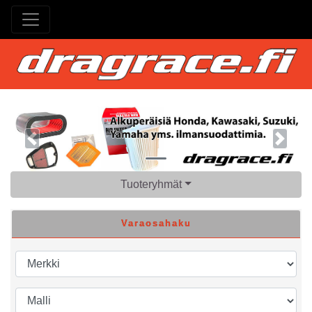
Previous
Next
Tuoteryhmät
Varaosahaku