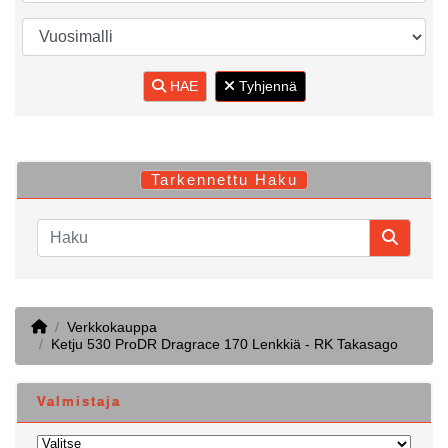
HAE
Tyhjennä
Tarkennettu Haku
Home
Verkkokauppa
Ketju 530 ProDR Dragrace 170 Lenkkiä - RK Takasago
Valmistaja