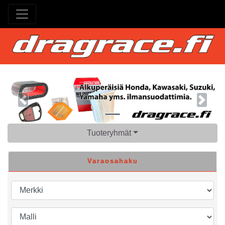
Previous
Next
Tuoteryhmät
Varaosahaku