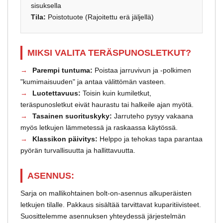
sisuksella
Tila:
Poistotuote (Rajoitettu erä jäljellä)
MIKSI VALITA TERÄSPUNOSLETKUT?
Parempi tuntuma:
Poistaa jarruvivun ja -polkimen
"kumimaisuuden" ja antaa välittömän vasteen.
Luotettavuus:
Toisin kuin kumiletkut,
teräspunosletkut eivät haurastu tai halkeile ajan myötä.
Tasainen suorituskyky:
Jarruteho pysyy vakaana
myös letkujen lämmetessä ja raskaassa käytössä.
Klassikon päivitys:
Helppo ja tehokas tapa parantaa
pyörän turvallisuutta ja hallittavuutta.
ASENNUS:
Sarja on mallikohtainen bolt-on-asennus alkuperäisten
letkujen tilalle. Pakkaus sisältää tarvittavat kuparitiivisteet.
Suosittelemme asennuksen yhteydessä järjestelmän