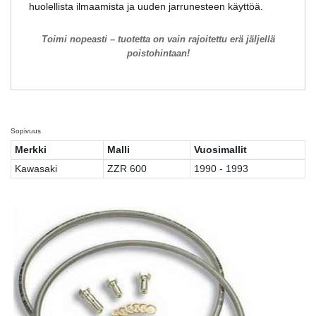
huolellista ilmaamista ja uuden jarrunesteen käyttöä.
Toimi nopeasti – tuotetta on vain rajoitettu erä jäljellä
poistohintaan!
Sopivuus
Merkki
Malli
Vuosimallit
Kawasaki
ZZR 600
1990 - 1993