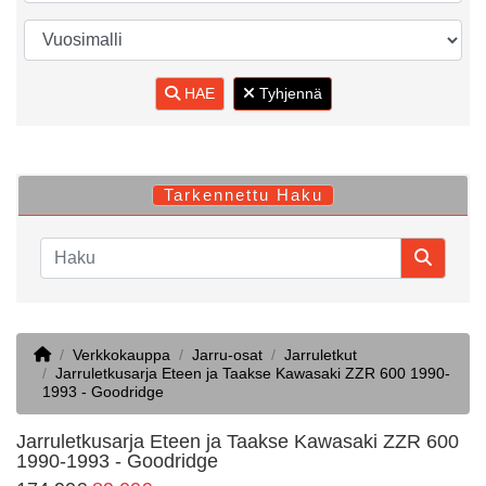
HAE
Tyhjennä
Tarkennettu Haku
Home
Verkkokauppa
Jarru-osat
Jarruletkut
Jarruletkusarja Eteen ja Taakse Kawasaki ZZR 600 1990-
1993 - Goodridge
Jarruletkusarja Eteen ja Taakse Kawasaki ZZR 600
1990-1993 - Goodridge