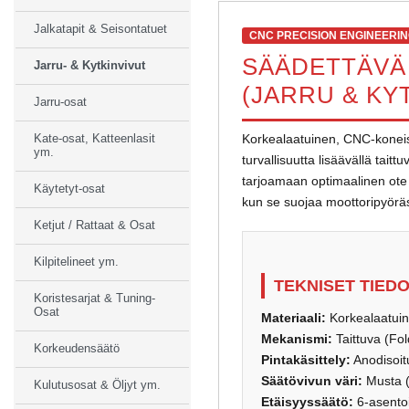
Jalkatapit & Seisontatuet
CNC PRECISION ENGINEERI
SÄÄDETTÄVÄ 
Jarru- & Kytkinvivut
(JARRU & KY
Jarru-osat
Korkealaatuinen, CNC-koneist
Kate-osat, Katteenlasit
ym.
turvallisuutta lisäävällä tait
tarjoamaan optimaalinen ote j
Käytetyt-osat
kun se suojaa moottoripyöräsi 
Ketjut / Rattaat & Osat
Kilpitelineet ym.
TEKNISET TIEDO
Koristesarjat & Tuning-
Osat
Materiaali:
Korkealaatuin
Mekanismi:
Taittuva (Fo
Korkeudensäätö
Pintakäsittely:
Anodisoitu
Säätövivun väri:
Musta (
Kulutusosat & Öljyt ym.
Etäisyyssäätö:
6-asento