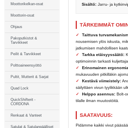
Moottorikelkan-osat
Sisältö:
Jarru- ja kytkinv
Moottorin-osat
TÄRKEIMMÄT OMIN
Ohjaus
Taittuva turvamekanism
Pakoputkistot &
nousemisen ylös iskusta, mi
Tarvikkeet
jatkumisen mahdollisen kaat
Peilit & Tarvikkeet
Tarkka etäisyyssäätö:
K
optimoinnin tarkasti kuljett
Polttoaineensyöttö
Erinomainen ergonomia
mukavuuden pitkilläkin ajomat
Pultit, Mutterit & Sarjat
Kestävä viimeistely:
Ano
säilyttäen vivun tyylikkään u
Quad Lock
Helppo asennus:
Bolt-o
QuickShifterit -
tilalle ilman muutostöitä.
CORDONA
SAATAVUUS:
Renkaat & Vanteet
Pidämme kaikki vivut pääsä
Satulat & Satulanpäälliset