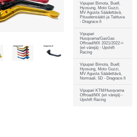
Vipupari Bimota, Buell,
Hyosung, Moto Guzzi,
MV Agusta Säädettävä,
Pituudensäätö ja Taittuva
- Dragrace.fi
Vipupari
Husqvarna/GasGas
Offroad/MX 2021/2022->
(eri värejä) - Upshift
Racing
Vipupari Bimota, Buell,
Hyosung, Moto Guzzi,
MV Agusta Säädettävä,
Normaali, 5D - Dragrace.fi
Vipupari KTM/Husqvarna
Offroad/MX (eri värejä) -
Upshift Racing