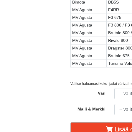
Bimota
DB5S
MV Agusta
F4RR
MV Agusta
F3 675
MV Agusta
F3 800 / F3
MV Agusta
Brutale 800 
MV Agusta
Rivale 800
MV Agusta
Dragster 800
MV Agusta
Brutale 675
MV Agusta
Turismo Vel
Valitse haluamasi koko- ja/tai värivaih
Väri
Malli & Merkki
Lisää o