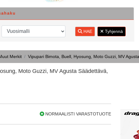
sahaku
HAE
Tyhjennä
Muut Merkit
Vipupari Bimota, Buell, Hyosung, Moto Guzzi, MV Agusta 
Hyosung, Moto Guzzi, MV Agusta Säädettävä,
NORMAALISTI VARASTOTUOTE