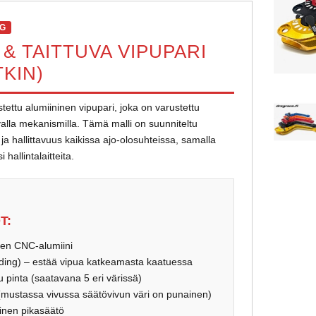
NG
& TAITTUVA VIPUPARI
TKIN)
ettu alumiininen vipupari, joka on varustettu
tuvalla mekanismilla. Tämä malli on suunniteltu
a hallittavuus kaikissa ajo-olosuhteissa, samalla
hallintalaitteita.
T:
en CNC-alumiini
lding) – estää vipua katkeamasta kaatuessa
 pinta (saatavana 5 eri värissä)
mustassa vivussa säätövivun väri on punainen)
inen pikasäätö