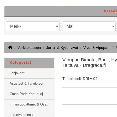
Varao
Home
Verkkokauppa
Jarru- & Kytkinvivut
Vivut & Vipuparit
Vipupari Bimota, Buell, 
Kategoriat
Taittuva - Dragrace.fi
Lahjakortti
Tuotekoodi: DRLV-04
Asusteet & Tarvikkeet
Crash Pads-Kaat.suoj.
Ilmansuodattimet & Osat
Iskunvaimennus