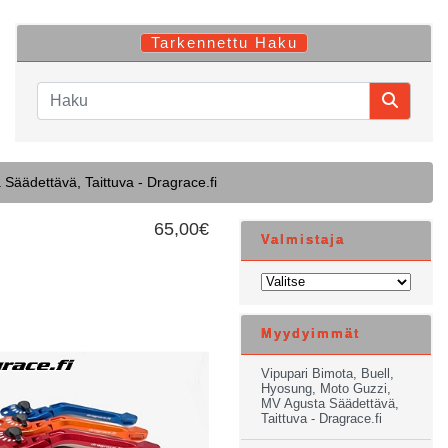
Tarkennettu Haku
Säädettävä, Taittuva - Dragrace.fi
65,00€
Valmistaja
Myydyimmät
Vipupari Bimota, Buell,
Hyosung, Moto Guzzi,
MV Agusta Säädettävä,
Taittuva - Dragrace.fi