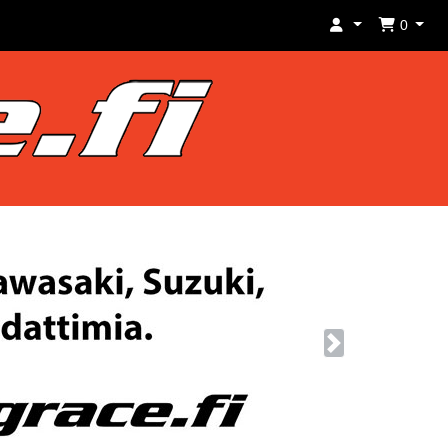
0
Next