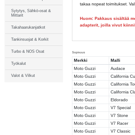
takaa nopeat toimitukset. Val
Sytytys, Sähkö-osat &
Mittarit
Huom: Pakkaus sisältää mo
adapterit, joilla vivut kiinn
Takahaarukanjatkot
Tankinsuojat & Korkit
Turbo & NOS Osat
Sopivuus
Merkki
Malli
Työkalut
Moto Guzzi
Audace
Valot & Vilkut
Moto Guzzi
California C
Moto Guzzi
California To
Moto Guzzi
California Cl
Moto Guzzi
Eldorado
Moto Guzzi
V7 Special
Moto Guzzi
V7 Stone
Moto Guzzi
V7 Racer
Moto Guzzi
V7 Classic