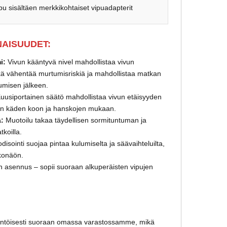
ipu sisältäen merkkikohtaiset vipuadapterit
AISUUDET:
i:
Vivun kääntyvä nivel mahdollistaa vivun
kä vähentää murtumisriskiä ja mahdollistaa matkan
umisen jälkeen.
uusiportainen säätö mahdollistaa vivun etäisyyden
ajan käden koon ja hanskojen mukaan.
:
Muotoilu takaa täydellisen sormituntuman ja
koilla.
disointi suojaa pintaa kulumiselta ja säävaihteluilta,
lkonäön.
n asennus – sopii suoraan alkuperäisten vipujen
äntöisesti suoraan omassa varastossamme, mikä