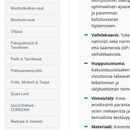
Monipuoliset säätöp
optimaalisen ajoas
Moottorikelkan-osat
ja paremman
kallistusvaran
Moottorin-osat
löytämiseen.
Ohjaus
Vaihdekaavio:
Tuke
natiivisti sekä norm
Pakoputkistot &
että käänteistä (GP-
Tarvikkeet
vaihdekaaviota.
Peilit & Tarvikkeet
Huipputuntuma:
Kaksoiskuulalaakeri
Polttoaineensyöttö
vivustoissa takaavat
kitkattoman ja
Pultit, Mutterit & Sarjat
välyksettömän toim
Quad Lock
Viimeistely:
Kova-
anodisointi paranta
QuickShifterit -
CORDONA
osien mekaanista ja
kemiallista kestävyy
Renkaat & Vanteet
Materiaali:
Koneiste