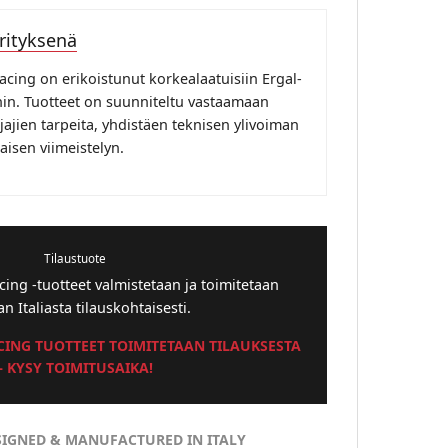
rityksenä
acing on erikoistunut korkealaatuisiin Ergal-
in. Tuotteet on suunniteltu vastaamaan
jajien tarpeita, yhdistäen teknisen ylivoiman
aisen viimeistelyn.
Tilaustuote
ing -tuotteet valmistetaan ja toimitetaan
n Italiasta tilauskohtaisesti.
CING TUOTTEET TOIMITETAAN TILAUKSESTA
– KYSY TOIMITUSAIKA!
ESIGNED & MANUFACTURED IN ITALY