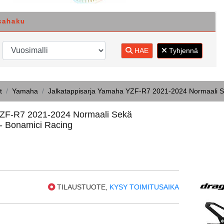
sahaku
HAE
Tyhjennä
t
Yamaha
Jalkatappisarja Yamaha YZF-R7 2021-2024 Normaali S
YZF-R7 2021-2024 Normaali Sekä
- Bonamici Racing
TILAUSTUOTE,
KYSY TOIMITUSAIKA