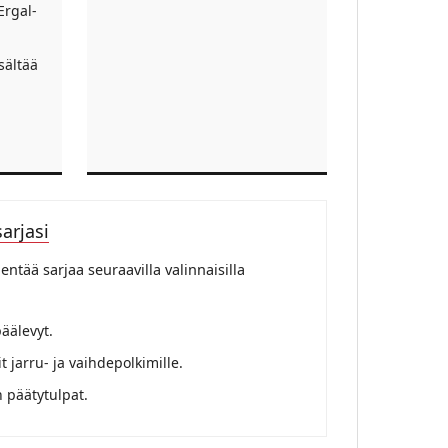
Ergal-
sältää
arjasi
entää sarjaa seuraavilla valinnaisilla
päälevyt.
it jarru- ja vaihdepolkimille.
n päätytulpat.