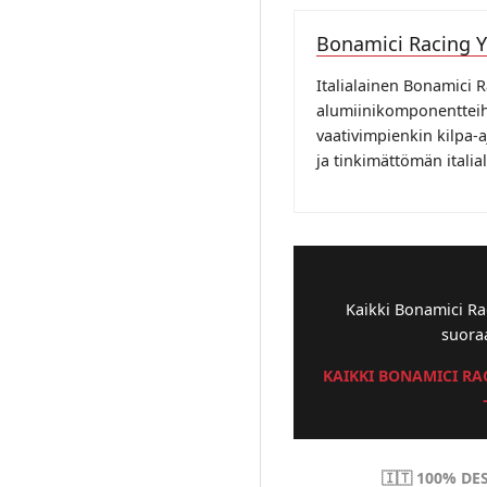
Bonamici Racing Y
Italialainen Bonamici R
alumiinikomponentteih
vaativimpienkin kilpa-a
ja tinkimättömän italial
Kaikki Bonamici Rac
suoraa
KAIKKI BONAMICI RA
🇮🇹 100% D