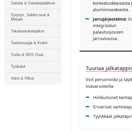
korkealuokkaisesta 
Satulat & Satulanpäälliset
alumiiniseoksesta.
Sytytys, Sähkö-osat &
Jarrujärjestelmä:
Si
Mittarit
integroidun
Takahaarukanjatkot
palautusjousen
jarruvivussa.
Tankinsuojat & Korkit
Turbo & NOS Osat
Työkalut
Tuunaa jalkatappis
Valot & Vilkut
Voit personoida ja täyd
lisävarusteilla:
Hiilikuituiset kanta
Eriväriset vaihtotap
Tyylikkäät jalkatapi