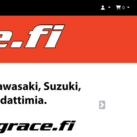
0
Next