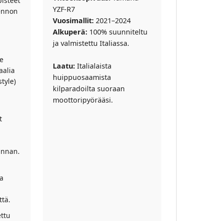
isteet
YZF-R7
ennon
Vuosimallit:
2021–2024
Alkuperä:
100% suunniteltu
ja valmistettu Italiassa.
e
Laatu:
Italialaista
aalia
huippuosaamista
style)
kilparadoilta suoraan
moottoripyörääsi.
t
innan.
a
ttä.
ttu