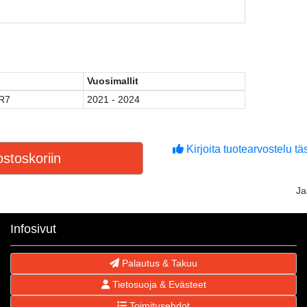
Vuosimallit
R7
2021 - 2024
Kirjoita tuotearvostelu täs
stoskoriin
J
Infosivut
Palautus & Takuu
Tietosuoja & Evästeet
Toimitusehdot