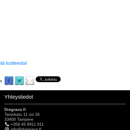
tä tuotteesta!
aa
Yhteystiedot
Dragrace.fi
Taninkatu 11 ovi 35
33400 Tampere
+358 45 8911 911
info@dragrace.fi