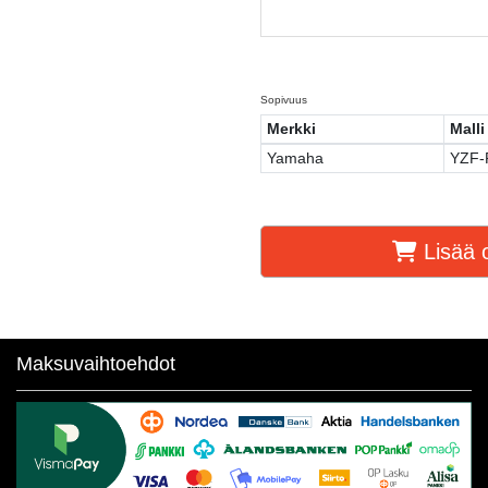
Sopivuus
Merkki
Malli
Yamaha
YZF-
Lisää o
Maksuvaihtoehdot