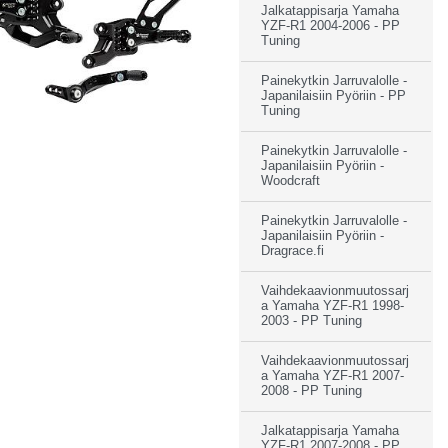
Jalkatappisarja Yamaha
YZF-R1 2004-2006 - PP
Tuning
Painekytkin Jarruvalolle -
Japanilaisiin Pyöriin - PP
Tuning
Painekytkin Jarruvalolle -
Japanilaisiin Pyöriin -
Woodcraft
Painekytkin Jarruvalolle -
Japanilaisiin Pyöriin -
Dragrace.fi
Vaihdekaavionmuutossarj
a Yamaha YZF-R1 1998-
2003 - PP Tuning
Vaihdekaavionmuutossarj
a Yamaha YZF-R1 2007-
2008 - PP Tuning
Jalkatappisarja Yamaha
YZF-R1 2007-2008 - PP