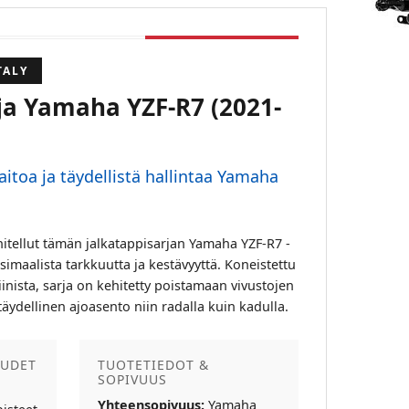
TALY
ja Yamaha YZF-R7 (2021-
taitoa ja täydellistä hallintaa Yamaha
tellut tämän jalkatappisarjan Yamaha YZF-R7 -
imaalista tarkkuutta ja kestävyyttä. Koneistettu
iinista, sarja on kehitetty poistamaan vivustojen
äydellinen ajoasento niin radalla kuin kadulla.
UUDET
TUOTETIEDOT &
SOPIVUUS
Yhteensopivuus:
Yamaha