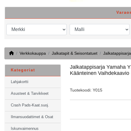
Varao
Home
Verkkokauppa
Jalkatapit & Seisontatuet
Jalkatappisarja
Jalkatappisarja Yamaha 
Kategoriat
Käänteinen Vaihdekaavio 
Lahjakortti
Tuotekoodi: Y015
Asusteet & Tarvikkeet
Crash Pads-Kaat.suoj.
Ilmansuodattimet & Osat
Iskunvaimennus