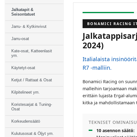
Jalkatapit &
Seisontatuet
BONAMICI RACING I
Jarru- & Kytkinvivut
Jalkatappisar
Jarru-osat
2024)
Kate-osat, Katteenlasit
ym.
Italialaista insinööri
R7 -malliin.
Käytetyt-osat
Ketjut / Rattaat & Osat
Bonamici Racing on suunni
malleihin tarjoamaan maks
Kilpitelineet ym.
erittäin lujasta Ergal-alum
kitka ja mahdollistamaan t
Koristesarjat & Tuning-
Osat
Korkeudensäätö
TEKNISET OMINAIS
10 asennon säätö:
Kulutusosat & Öljyt ym.