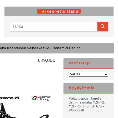
Tarkennettu Haku
ekä Käänteinen Vaihdekaavio - Bonamici Racing
629,00€
Valmistaja
Myydyimmät
Palautusjousi Jarrulle
32mm Yamaha YZF-R1,
YZF-R6, Triumph 675 -
Woodcraft