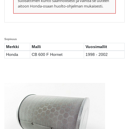
suodattimen kunto säännöllisesti ja vaihda se uuteen
aitoon Honda-osaan huolto-ohjelman mukaisesti.
Sopivuus
Merkki
Malli
Vuosimallit
Honda
CB 600 F Hornet
1998 - 2002