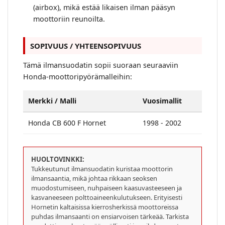
(airbox), mikä estää likaisen ilman pääsyn
moottoriin reunoilta.
SOPIVUUS / YHTEENSOPIVUUS
Tämä ilmansuodatin sopii suoraan seuraaviin
Honda-moottoripyörämalleihin:
Merkki / Malli
Vuosimallit
Honda CB 600 F Hornet
1998 - 2002
HUOLTOVINKKI:
Tukkeutunut ilmansuodatin kuristaa moottorin
ilmansaantia, mikä johtaa rikkaan seoksen
muodostumiseen, nuhpaiseen kaasuvasteeseen ja
kasvaneeseen polttoaineenkulutukseen. Erityisesti
Hornetin kaltaisissa kierrosherkissä moottoreissa
puhdas ilmansaanti on ensiarvoisen tärkeää. Tarkista