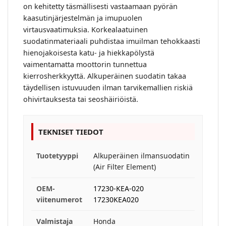
on kehitetty täsmällisesti vastaamaan pyörän
kaasutinjärjestelmän ja imupuolen
virtausvaatimuksia. Korkealaatuinen
suodatinmateriaali puhdistaa imuilman tehokkaasti
hienojakoisesta katu- ja hiekkapölystä
vaimentamatta moottorin tunnettua
kierrosherkkyyttä. Alkuperäinen suodatin takaa
täydellisen istuvuuden ilman tarvikemallien riskiä
ohivirtauksesta tai seoshäiriöistä.
TEKNISET TIEDOT
Tuotetyyppi
Alkuperäinen ilmansuodatin
(Air Filter Element)
OEM-
17230-KEA-020
viitenumerot
17230KEA020
Valmistaja
Honda