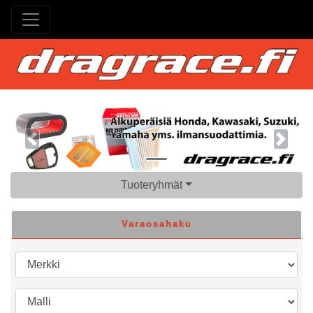
Previous
Next
Tuoteryhmät
Varaosahaku