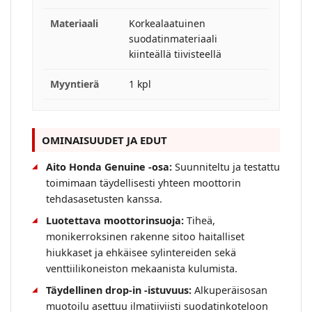
Materiaali
Korkealaatuinen
suodatinmateriaali
kiinteällä tiivisteellä
Myyntierä
1 kpl
OMINAISUUDET JA EDUT
Aito Honda Genuine -osa:
Suunniteltu ja testattu
toimimaan täydellisesti yhteen moottorin
tehdasasetusten kanssa.
Luotettava moottorinsuoja:
Tiheä,
monikerroksinen rakenne sitoo haitalliset
hiukkaset ja ehkäisee sylintereiden sekä
venttiilikoneiston mekaanista kulumista.
Täydellinen drop-in -istuvuus:
Alkuperäisosan
muotoilu asettuu ilmatiiviisti suodatinkoteloon