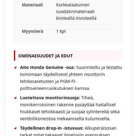
Materiaali
Korkealaatuinen
suodatinmateriaali
kiinteällä tiivisteellä
Myyntierä
1 kpl
OMINAISUUDET JA EDUT
Aito Honda Genuine -osa:
Suunniteltu ja testattu
toimimaan täydellisesti yhteen moottorin
tehdasasetusten ja PGM-FI-
polttoaineenruiskutuksen kanssa.
Luotettava moottorinsuoja:
Tiheä,
monikerroksinen rakenne pysäyttää haitalliset
hiukkaset tehokkaasti ja suojaa sylintereitä sekä
venttiilikoneistoa mekaaniselta kulumiselta.
Täydellinen drop-in -istuvuus:
Alkuperäisosan
tarkat mitat takaavat ilmatiiviin asennuksen