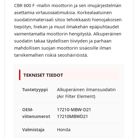
CBR 600 F -mallin moottorin ja sen imujärjestelmän
asettamia virtausvaatimuksia. Korkealaatuinen
suodatinmateriaali sitoo tehokkaasti hienojakoisen
tiepölyn, hiekan ja muut ilmakehän epäpuhtaudet
vaimentamatta moottorin hengitystä. Alkuperäinen
suodatin takaa täydellisen tiiviyden ja parhaan
mahdollisen suojan moottorin sisäosille ilman
tarvikemallien riskiä seoshäiriöistä.
TEKNISET TIEDOT
Tuotetyyppi
Alkuperäinen ilmansuodatin
(Air Filter Element)
OEM-
17210-MBW-D21
viitenumerot
17210MBWD21
Valmistaja
Honda