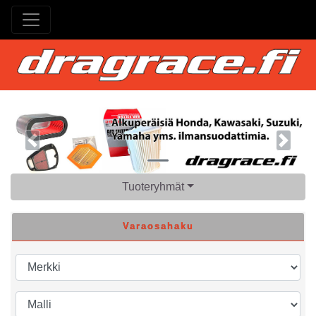
Previous
Next
Tuoteryhmät
Varaosahaku