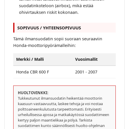
suodatinkoteloon (airbox), mikä estää
ohivirtauksen riskit kokonaan.
SOPIVUUS / YHTEENSOPIVUUS
Tämä ilmansuodatin sopii suoraan seuraaviin
Honda-moottoripyörämalleihin:
Merkki / Malli
Vuosimallit
Honda CBR 600 F
2001 - 2007
HUOLTOVINKKI:
Tukkeutunut ilmansuodatin heikentää moottorin
kaasuun vastaavuutta, laskee tehoja ja voi nostaa
polttoaineenkulutusta tarpeettomasti. Erityisesti
urheilullisessa ajossa ja matkakäytössä suodattimeen
kertyy paljon maantielikaa ja pölyä. Tarkista
suodattimen kunto säännöllisesti huolto-ohjelman