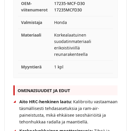
OEM-
17235-MCF-D30
viitenumerot
17235MCFD30
Valmistaja
Honda
Materiaali
Korkealaatuinen
suodatinmateriaali
erikoistiiviillä
reunarakenteella
Myyntierä
1 kpl
OMINAISUUDET JA EDUT
Aito HRC-henkinen laatu:
Kalibroitu vastaamaan
täsmällisesti tehdasasetuksia ja ram-air-
paineistusta, mikä ehkäisee seoshäiriöitä ja
tehonhukkaa radalla ja maantiellä.
Korkealuokkainen moottorinsuoja:
Tiheä ja