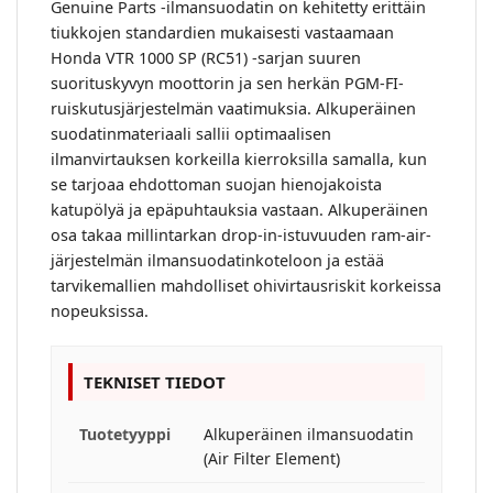
Genuine Parts -ilmansuodatin on kehitetty erittäin
tiukkojen standardien mukaisesti vastaamaan
Honda VTR 1000 SP (RC51) -sarjan suuren
suorituskyvyn moottorin ja sen herkän PGM-FI-
ruiskutusjärjestelmän vaatimuksia. Alkuperäinen
suodatinmateriaali sallii optimaalisen
ilmanvirtauksen korkeilla kierroksilla samalla, kun
se tarjoaa ehdottoman suojan hienojakoista
katupölyä ja epäpuhtauksia vastaan. Alkuperäinen
osa takaa millintarkan drop-in-istuvuuden ram-air-
järjestelmän ilmansuodatinkoteloon ja estää
tarvikemallien mahdolliset ohivirtausriskit korkeissa
nopeuksissa.
TEKNISET TIEDOT
Tuotetyyppi
Alkuperäinen ilmansuodatin
(Air Filter Element)