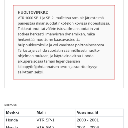
HUOLTOVINKKI:
VTR 1000 SP-1 ja SP-2 -malleissa ram-air-järjestelmä
paineistaa ilmansuodatinkotelon kovissa nopeuksissa.
Tukkeutunut tai väärin istuva ilmansuodatin voi
sotkea herkästi ilmanvirran dynamiikan, mikä
heikentää moottorin kaasuvasteutta
huippukierroksilla ja voi vääristää polttoaineseosta.
Tarkista ja vaihda suodatin säännöllisesti huolto-
ohjelman mukaan, ja käytä aina aitoa Honda-
alkuperäisosaa tämän legendaarisen
kilpapyöräjohdannaisen arvon ja suorituskyvyn
säilyttämiseksi.
Sopivuus
Merkki
Malli
Vuosimallit
Honda
VTR SP-1
2000 - 2001
Honda
VTR SP-2
2001 - 2006