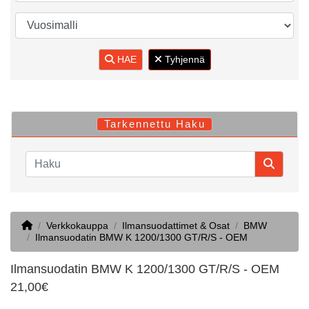
HAE
Tyhjennä
Tarkennettu Haku
Home
Verkkokauppa
Ilmansuodattimet & Osat
BMW
Ilmansuodatin BMW K 1200/1300 GT/R/S - OEM
Ilmansuodatin BMW K 1200/1300 GT/R/S - OEM
21,00€