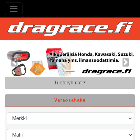
Previous
Next
Tuoteryhmät
Varaosahaku