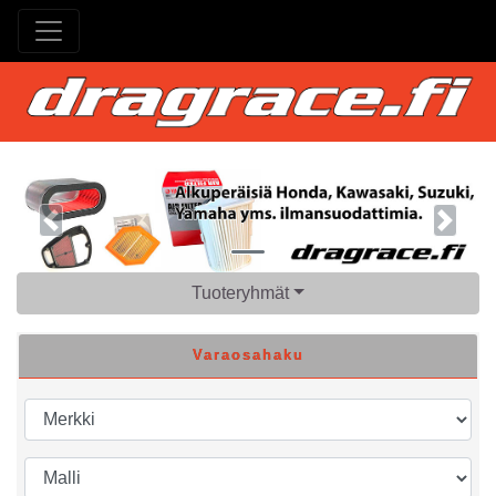
Previous
Next
Tuoteryhmät
Varaosahaku