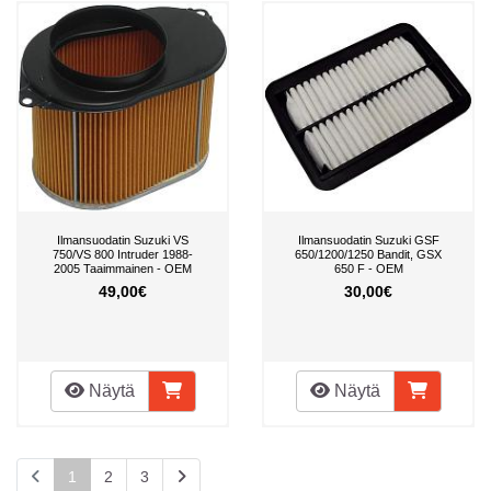
Ilmansuodatin Suzuki VS
Ilmansuodatin Suzuki GSF
750/VS 800 Intruder 1988-
650/1200/1250 Bandit, GSX
2005 Taaimmainen - OEM
650 F - OEM
49,00€
30,00€
Näytä
Näytä
1
2
3