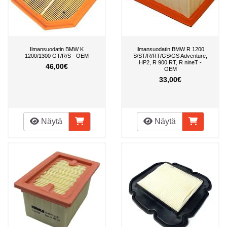
Ilmansuodatin BMW K
Ilmansuodatin BMW R 1200
1200/1300 GT/R/S - OEM
S/ST/R/RT/GS/GS Adventure,
HP2, R 900 RT, R nineT -
46,00€
OEM
33,00€
Näytä
Näytä