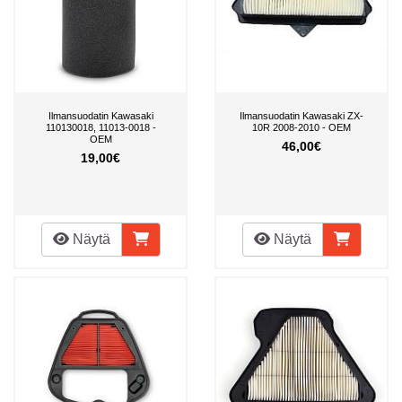
Ilmansuodatin Kawasaki
Ilmansuodatin Kawasaki ZX-
110130018, 11013-0018 -
10R 2008-2010 - OEM
OEM
46,00€
19,00€
Näytä
Näytä