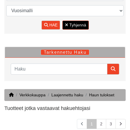
HAE
Tyhjennä
Tarkennettu Haku
Home
Verkkokauppa
Laajennettu haku
Haun tulokset
Tuotteet jotka vastaavat hakuehtojasi
1
2
3